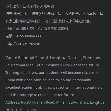
办学理念：让孩子站在未来中央
培养(成长)目标：培养(成为)身体健康、人格健全、学力卓越，具
有家国情怀和国际视野， 敢于创造美好未来的中国公民。
地址：深圳市龙华区民治街道华南路80号
电话：0755-66866333
http://vbs.vanke.com
Vanke Bilingual School, Longhua District, Shenzhen
Educational Idea: Let our children experience the future.
Training objectives: our students will become citizens of
China with good physical health, sound personality,
excellent academic abilities, patriotism, international vision
and the courage to create a better future.
Address: No.80 Huanan Road, Minzhi Sub-district, Longhua
District, Shenzhen