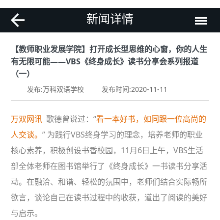
新闻详情
【教师职业发展学院】打开成长型思维的心窗，你的人生
有无限可能——VBS《终身成长》读书分享会系列报道
（一）
发布:万科双语学校
发布时间:2020-11-11
万双网讯
歌德曾说过：“
看一本好书，如同跟一位高尚的
人交谈。
” 为践行VBS终身学习的理念，培养老师的职业
核心素养，积极创设书香校园，11月6日上午，VBS生活
部全体老师在图书馆举行了《终身成长》一书读书分享活
动。在融洽、和谐、轻松的氛围中，老师们结合实际畅所
欲言，谈论自己在读书过程中的收获，道出了阅读的美好
与启示。