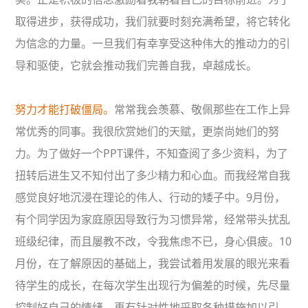
取得进步，获得成功，我们就要时刻充满希望，将它转化
为信念的力量。一旦我们有幸享受这种伟大的推动力的引
导和驱使，它就会推动我们完善自我，卓越成长。
努力才能打破僵局。
常常我会羡慕、敬佩那些在工作上异
常优秀的同事。我很欣赏她们的天赋，更崇尚她们的努
力。为了做好一个PPT课件，不知查阅了多少资料，为了
扭转后进生又不知付出了多少精力和心血。而我经常自我
感觉良好地沉浸在理论的伟人、行动的矮子中。9月份，
有个同学因为家庭原因导致行为习惯异常，经常带头扰乱
班级纪律，而且屡教不改，令我焦虑不已，身心俱疲。10
月份，在了解原因的基础上，我尝试着用发展的眼光来看
待学生的成长，在每次学生出现行为偏差的时候，先尽量
控制好自己的情绪，再有针对性地采取各种措施加以引