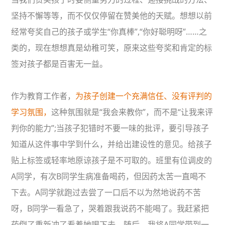
坚持不懈等等，而不仅仅停留在赞美他的天赋。想想以前
经常夸奖自己的孩子或学生“你真棒”,“你好聪明呀”……之
类的，现在想想真是幼稚可笑，原来这些夸奖和肯定的标
签对孩子都是百害无一益。
作为教育工作者，
为孩子创建一个充满信任、没有评判的
学习氛围，
这种氛围就是“我会来教你”，而不是“让我来评
判你的能力”;当孩子犯错时不要一味的批评，要引导孩子
知道从这件事中学到什么，并给出建设性的意见。给孩子
贴上标签或轻率地原谅孩子是不可取的。班里有位调皮的
A同学，有次B同学生病准备喝药，但因药太苦一直喝不
下去。A同学就跑过去尝了一口后不以为然地说药不苦
呀，B同学一看急了，哭着跟我说药不能喝了。我赶紧把
药倒了重新冲了看着她喝下去。随后，我将A同学带到一