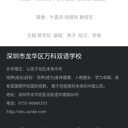
摄像：叶嘉良 杨稼祥 赖俊宏
文稿:曾思阳 编辑：燕子 版式：李楠
深圳市龙华区万科双语学校
办学理念：让孩子站在未来中央
培养(成长)目标：培养(成为)身体健康、人格健全、学力卓越，具
有家国情怀和国际视野， 敢于创造美好未来的中国公民。
地址：深圳市龙华区民治街道华南路80号
电话：0755-66866333
http://vbs.vanke.com